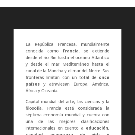
Reproductor
de
vídeo
La República Francesa, mundialmente
conocida como
Francia
, se extiende
desde el río
Rin
hasta el océano Atlántico
y desde el
mar Mediterráneo
hasta el
canal de la Mancha
y el
mar del Norte
. Sus
fronteras limitan con un total de
once
países
y atraviesan Europa, América,
África y Oceanía.
Capital mundial del arte, las ciencias y la
filosofía, Francia está considerada la
séptima economía mundial y cuenta con
una de las mejores
clasificaciones
internacionales en cuento a
educación,
sanidad,
esperanza de vida
y