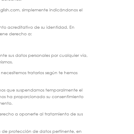
english.com, simplemente indicándonos el
nto acreditativo de su identidad. En
tiene derecho a:
te sus datos personales por cualquier vía,
mismos.
 necesitemos tratarlos según te hemos
tarnos que suspendamos temporalmente el
 nos ha proporcionado su consentimiento
omento.
derecho a oponerte al tratamiento de sus
a de protección de datos pertinente, en