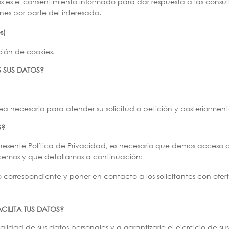
os es el consentimiento informado para dar respuesta a las consu
es por parte del interesado.
s)
ción de cookies.
 SUS DATOS?
ea necesario para atender su solicitud o petición y posteriormen
S?
 presente Política de Privacidad, es necesario que demos acceso a
recemos y que detallamos a continuación:
o correspondiente y poner en contacto a los solicitantes con ofert
ILITA TUS DATOS?
idad de sus datos personales y a garantizarle el ejercicio de su