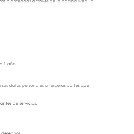
ltas planteadas a través de la página web, lo
te 1 año.
 sus datos personales a terceras partes que
antes de servicios.
s derechos.