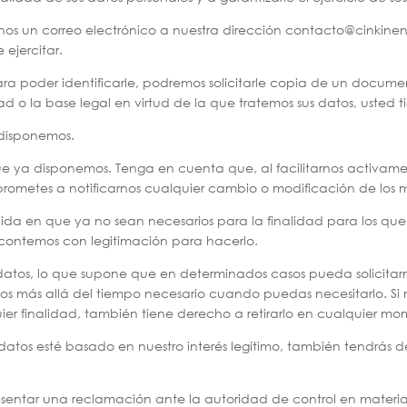
donos un correo electrónico a nuestra dirección contacto@cinkin
 ejercitar.
a poder identificarle, podremos solicitarle copia de un docume
d o la base legal en virtud de la que tratemos sus datos, usted 
 disponemos.
que ya disponemos. Tenga en cuenta que, al facilitarnos activamen
prometes a notificarnos cualquier cambio o modificación de los 
ida en que ya no sean necesarios para la finalidad para los que
contemos con legitimación para hacerlo.
s datos, lo que supone que en determinados casos pueda solici
mos más allá del tiempo necesario cuando puedas necesitarlo. Si
ier finalidad, también tiene derecho a retirarlo en cualquier m
 datos esté basado en nuestro interés legítimo, también tendrás 
resentar una reclamación ante la autoridad de control en materi