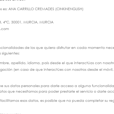
os es: ANA CARRILLO CREMADES (CINKINENGLISH)
3, 4ºC, 30001, MURCIA, MURCIA
h.com
ncionalidades de los que quiera disfrutar en cada momento neces
 siguientes:
nombre, apellido, idioma, país desde el que interactúas con nosotr
gación (en caso de que interactúes con nosotros desde el móvil,
e sus datos personales para darle acceso a alguna funcionalida
os que necesitamos para poder prestarle el servicio o darle acc
facilitarnos esos datos, es posible que no pueda completar su re