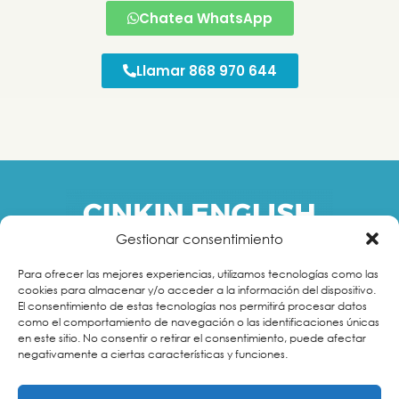
Chatea WhatsApp
Llamar 868 970 644
Gestionar consentimiento
Para ofrecer las mejores experiencias, utilizamos tecnologías como las
Llámanos:
868 970 644
| Whatsapp:
619 115 000
|
cookies para almacenar y/o acceder a la información del dispositivo.
contacto@cinkinenglish.com
El consentimiento de estas tecnologías nos permitirá procesar datos
como el comportamiento de navegación o las identificaciones únicas
en este sitio. No consentir o retirar el consentimiento, puede afectar
negativamente a ciertas características y funciones.
Aviso Legal